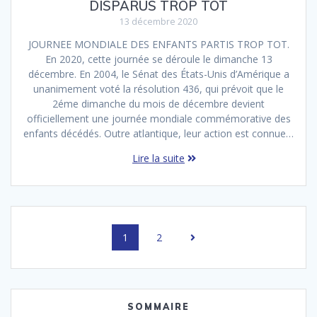
DISPARUS TROP TOT
13 décembre 2020
JOURNEE MONDIALE DES ENFANTS PARTIS TROP TOT.
En 2020, cette journée se déroule le dimanche 13
décembre. En 2004, le Sénat des États-Unis d’Amérique a
unanimement voté la résolution 436, qui prévoit que le
2éme dimanche du mois de décembre devient
officiellement une journée mondiale commémorative des
enfants décédés. Outre atlantique, leur action est connue…
Lire la suite
Navigation
Page
Page
1
2
au
sein
des
SOMMAIRE