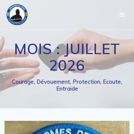
Passer
au
contenu
MOIS :
JUILLET
2026
Courage, Dévouement, Protection, Ecoute,
Entraide