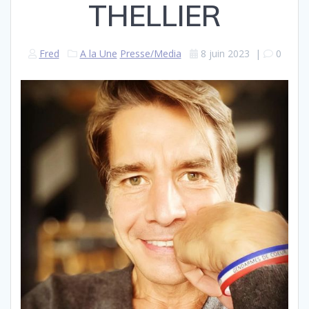
THELLIER
Fred
A la Une
Presse/Media
8 juin 2023
|
0