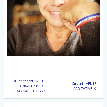
Navigation
Article
Précédent :
NOTRE
Article
Suivant :
VENTE
de
précédent
PARRAIN DAVID
suivant
CARITATIVE
:
BARNABE AU TOP
:
l’article