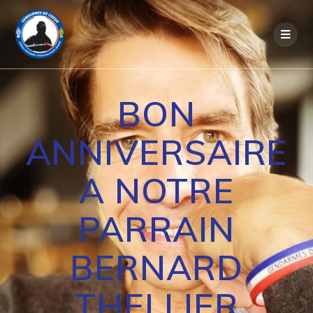
Passer
au
contenu
BON
ANNIVERSAIRE
A NOTRE
PARRAIN
BERNARD
THELLIER