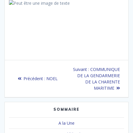
Navigation
Article
Suivant :
COMMUNIQUE
de
suivant
DE LA GENDARMERIE
Article
Précédent :
NOEL
:
DE LA CHARENTE
précédent
l’article
MARITIME
:
SOMMAIRE
A la Une