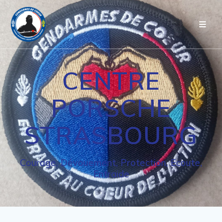
Passer
au
contenu
CENTRE
PORSCHE
STRASBOURG
Courage, Dévouement, Protection, Ecoute,
Entraide