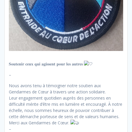
𝐒𝐨𝐮𝐭𝐞𝐧𝐢𝐫 𝐜𝐞𝐮𝐱 𝐪𝐮𝐢 𝐚𝐠𝐢𝐬𝐬𝐞𝐧𝐭 𝐩𝐨𝐮𝐫 𝐥𝐞𝐬 𝐚𝐮𝐭𝐫𝐞𝐬
–
Nous avons tenu à témoigner notre soutien aux
Gendarmes de Cœur à travers une action solidaire.
Leur engagement quotidien auprès des personnes en
difficulté mérite d’être mis en lumière et encouragé. À notre
échelle, nous sommes heureux de pouvoir contribuer à
cette démarche porteuse de sens et de valeurs humaines.
Merci aux Gendarmes de Cœur.
–