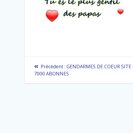
Navigation
Article
Précédent :
GENDARMES DE COEUR SITE 
précédent
de
7000 ABONNES
:
l’article