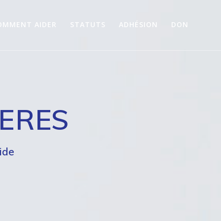
OMMENT AIDER
STATUTS
ADHÉSION
DON
PERES
ide