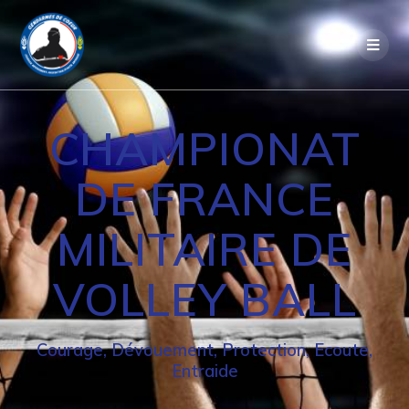
Passer
au
contenu
CHAMPIONAT
DE FRANCE
MILITAIRE DE
VOLLEY BALL
Courage, Dévouement, Protection, Ecoute,
Entraide