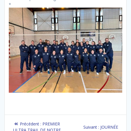
*
Navigation
Article
Précédent :
PREMIER
Article
Suivant :
JOURNÉE
précédent
ULTRA TRAIL DE NOTRE