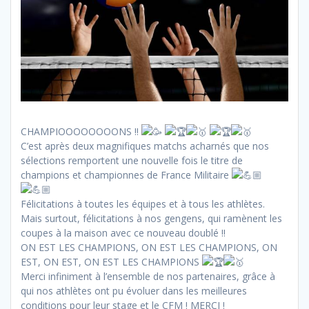
CHAMPIOOOOOOOONS !!
C’est après deux magnifiques matchs acharnés que nos
sélections remportent une nouvelle fois le titre de
champions et championnes de France Militaire
Félicitations à toutes les équipes et à tous les athlètes.
Mais surtout, félicitations à nos gengens, qui ramènent les
coupes à la maison avec ce nouveau doublé !!
ON EST LES CHAMPIONS, ON EST LES CHAMPIONS, ON
EST, ON EST, ON EST LES CHAMPIONS
Merci infiniment à l’ensemble de nos partenaires, grâce à
qui nos athlètes ont pu évoluer dans les meilleures
conditions pour leur stage et le CFM ! MERCI !