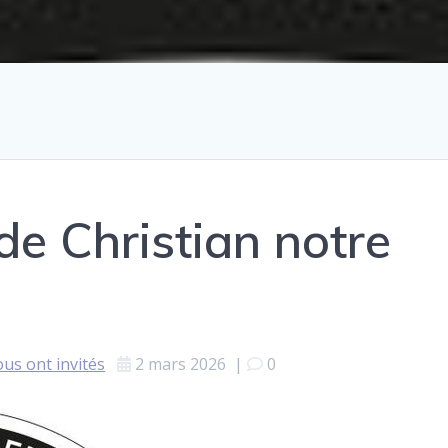
e Christian notre
ous ont invités
2 mars 2026
|
0