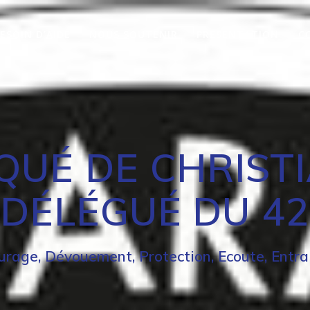
ESOIN D’AIDE
NOUS SOUTENIR
PRESENTATION
C
UÉ DE CHRIST
DÉLÉGUÉ DU 42
urage, Dévouement, Protection, Ecoute, Entra