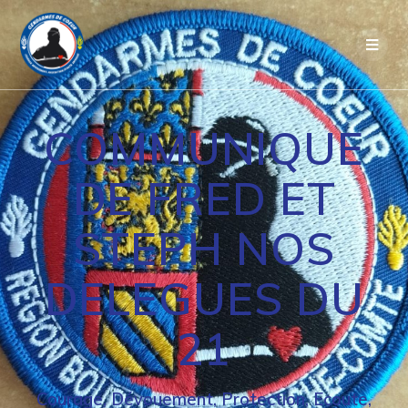
Passer
au
contenu
COMMUNIQUE
DE FRED ET
STEPH NOS
DELEGUES DU
21
Courage, Dévouement, Protection, Ecoute,