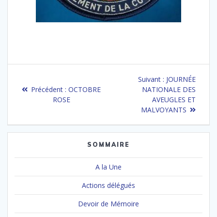
Navigation
Article
Suivant :
JOURNÉE
de
Article
suivant
Précédent :
OCTOBRE
NATIONALE DES
précédent
:
ROSE
AVEUGLES ET
l’article
:
MALVOYANTS
SOMMAIRE
A la Une
Actions délégués
Devoir de Mémoire