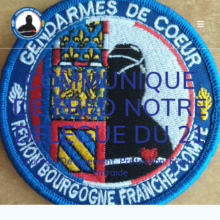
Passer
au
contenu
COMMUNIQUE
DE FRED NOTRE
DELEGUE DU 21
Courage, Dévouement, Protection, Ecoute,
Entraide