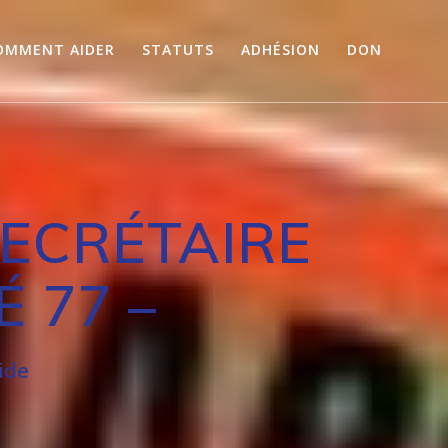
OMMENT AIDER
STATUTS
ADHÉSION
DON
ECRÉTAIRE
 77 –
ide