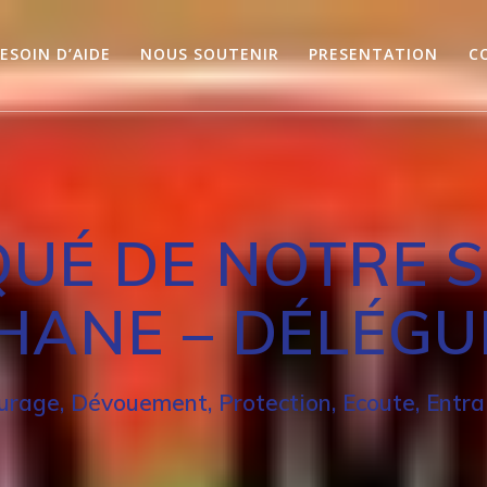
ESOIN D’AIDE
NOUS SOUTENIR
PRESENTATION
C
UÉ DE NOTRE S
HANE – DÉLÉGUÉ
urage, Dévouement, Protection, Ecoute, Entra