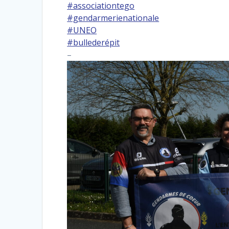
#associationtego
#gendarmerienationale
#UNEO
#bullederépit
–