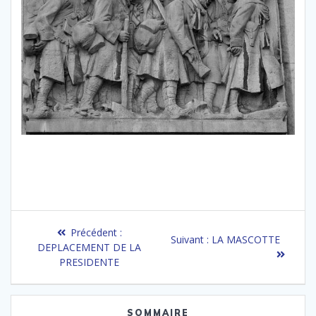
Navigation
Article
Précédent :
Article
Suivant :
LA MASCOTTE
de
précédent
DEPLACEMENT DE LA
suivant
:
PRESIDENTE
:
l’article
SOMMAIRE