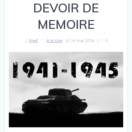
DEVOIR DE
MEMOIRE
Fred
A la Une
16 mai 2026
|
0