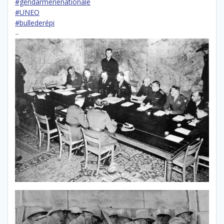
#gendarmerienationale
#UNEO
#bullederépi
–