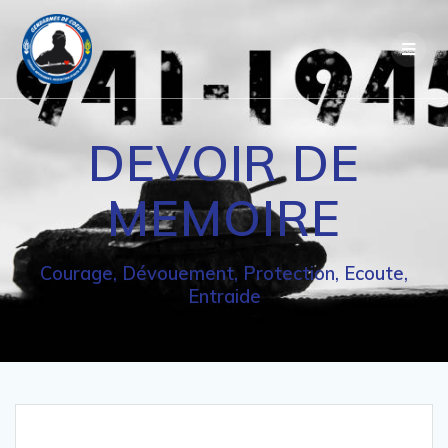
Passer
au
contenu
DEVOIR DE
MEMOIRE
Courage, Dévouement, Protection, Ecoute,
Entraide