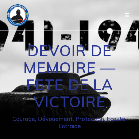
Passer
au
contenu
DEVOIR DE
MEMOIRE —
FETE DE LA
VICTOIRE
Courage, Dévouement, Protection, Ecoute,
Entraide