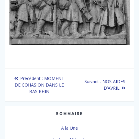
Navigation
Article
Précédent :
MOMENT
Article
Suivant :
NOS AIDES
de
précédent
DE COHASION DANS LE
suivant
D’AVRIL
:
BAS RHIN
:
l’article
SOMMAIRE
A la Une