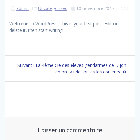
admin
Uncategorized
10 novembre 2017
|
0
Welcome to WordPress. This is your first post. Edit or
delete it, then start writing!
Navigation
Article
Suivant :
La 4ème Cie des élèves-gendarmes de Dijon
de
suivant
en ont vu de toutes les couleurs
:
l’article
Laisser un commentaire