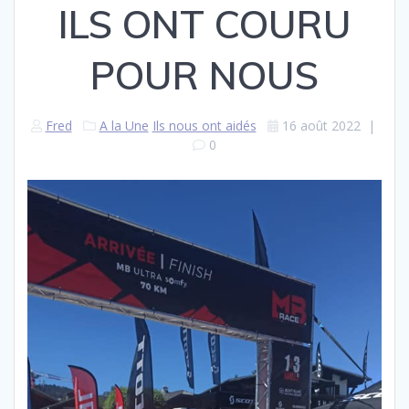
ILS ONT COURU
POUR NOUS
Fred
A la Une
Ils nous ont aidés
16 août 2022
|
0