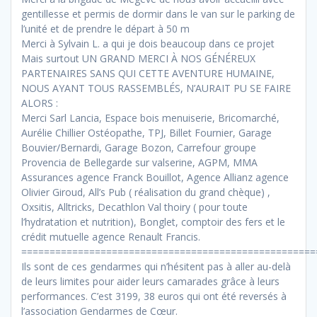
gentillesse et permis de dormir dans le van sur le parking de
l’unité et de prendre le départ à 50 m
Merci à Sylvain L. a qui je dois beaucoup dans ce projet
Mais surtout UN GRAND MERCI À NOS GÉNÉREUX
PARTENAIRES SANS QUI CETTE AVENTURE HUMAINE,
NOUS AYANT TOUS RASSEMBLÉS, N’AURAIT PU SE FAIRE
ALORS :
Merci Sarl Lancia, Espace bois menuiserie, Bricomarché,
Aurélie Chillier Ostéopathe, TPJ, Billet Fournier, Garage
Bouvier/Bernardi, Garage Bozon, Carrefour groupe
Provencia de Bellegarde sur valserine, AGPM, MMA
Assurances agence Franck Bouillot, Agence Allianz agence
Olivier Giroud, All’s Pub ( réalisation du grand chèque) ,
Oxsitis, Alltricks, Decathlon Val thoiry ( pour toute
l’hydratation et nutrition), Bonglet, comptoir des fers et le
crédit mutuelle agence Renault Francis.
====================================================
Ils sont de ces gendarmes qui n’hésitent pas à aller au-delà
de leurs limites pour aider leurs camarades grâce à leurs
performances. C’est 3199, 38 euros qui ont été reversés à
l’association Gendarmes de Cœur.