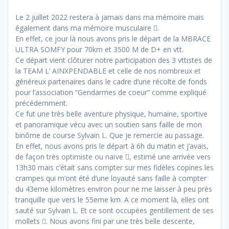
Le 2 juillet 2022 restera à jamais dans ma mémoire mais
également dans ma mémoire musculaire .
En effet, ce jour là nous avons pris le départ de la MBRACE
ULTRA SOMFY pour 70km et 3500 M de D+ en vtt.
Ce départ vient clôturer notre participation des 3 vttistes de
la TEAM L’ AINXPENDABLE et celle de nos nombreux et
généreux partenaires dans le cadre d’une récolte de fonds
pour l’association “Gendarmes de coeur” comme expliqué
précédemment.
Ce fut une très belle aventure physique, humaine, sportive
et panoramique vécu avec un soutien sans faille de mon
binôme de course Sylvain L. Que je remercie au passage.
En effet, nous avons pris le départ à 6h du matin et j’avais,
de façon très optimiste ou naïve , estimé une arrivée vers
13h30 mais c’était sans compter sur mes fidèles copines les
crampes qui m’ont été d’une loyauté sans faille à compter
du 43eme kilomètres environ pour ne me laisser à peu près
tranquille que vers le 55eme km. A ce moment là, elles ont
sauté sur Sylvain L. Et ce sont occupées gentillement de ses
mollets . Nous avons fini par une très belle descente,