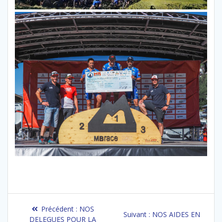
Navigation
Article
Précédent :
NOS
Article
Suivant :
NOS AIDES EN
précédent
DELEGUES POUR LA