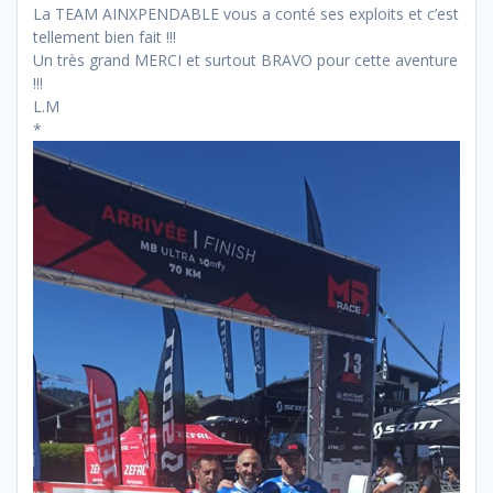
La TEAM AINXPENDABLE vous a conté ses exploits et c’est
tellement bien fait !!!
Un très grand MERCI et surtout BRAVO pour cette aventure
!!!
L.M
*