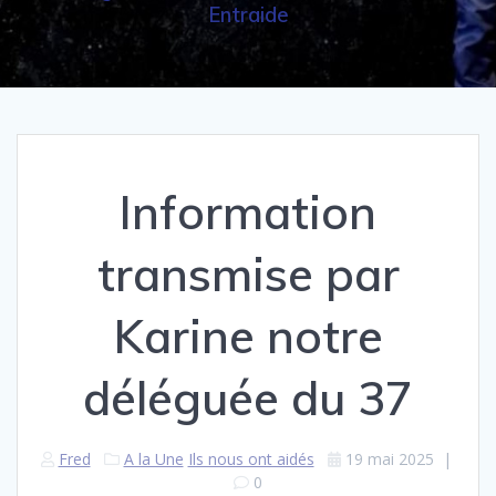
Entraide
Information
transmise par
Karine notre
déléguée du 37
Fred
A la Une
Ils nous ont aidés
19 mai 2025
|
0