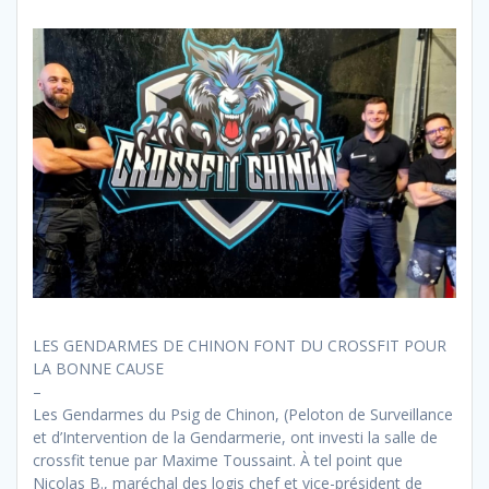
LES GENDARMES DE CHINON FONT DU CROSSFIT POUR
LA BONNE CAUSE
–
Les Gendarmes du Psig de Chinon, (Peloton de Surveillance
et d’Intervention de la Gendarmerie, ont investi la salle de
crossfit tenue par Maxime Toussaint. À tel point que
Nicolas B., maréchal des logis chef et vice-président de