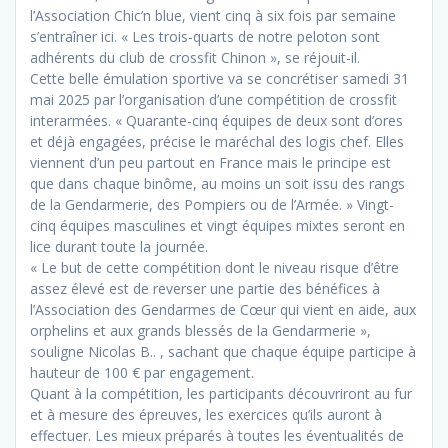
l’Association Chic’n blue, vient cinq à six fois par semaine
s’entraîner ici. « Les trois-quarts de notre peloton sont
adhérents du club de crossfit Chinon », se réjouit-il.
Cette belle émulation sportive va se concrétiser samedi 31
mai 2025 par l’organisation d’une compétition de crossfit
interarmées. « Quarante-cinq équipes de deux sont d’ores
et déjà engagées, précise le maréchal des logis chef. Elles
viennent d’un peu partout en France mais le principe est
que dans chaque binôme, au moins un soit issu des rangs
de la Gendarmerie, des Pompiers ou de l’Armée. » Vingt-
cinq équipes masculines et vingt équipes mixtes seront en
lice durant toute la journée.
« Le but de cette compétition dont le niveau risque d’être
assez élevé est de reverser une partie des bénéfices à
l’Association des Gendarmes de Cœur qui vient en aide, aux
orphelins et aux grands blessés de la Gendarmerie »,
souligne Nicolas B.. , sachant que chaque équipe participe à
hauteur de 100 € par engagement.
Quant à la compétition, les participants découvriront au fur
et à mesure des épreuves, les exercices qu’ils auront à
effectuer. Les mieux préparés à toutes les éventualités de