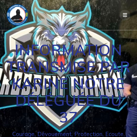
Passer
au
contenu
INFORMATION
TRANSMISE PAR
KARINE NOTRE
DÉLÉGUÉE DU
37
Courage, Dévouement, Protection, Ecoute,