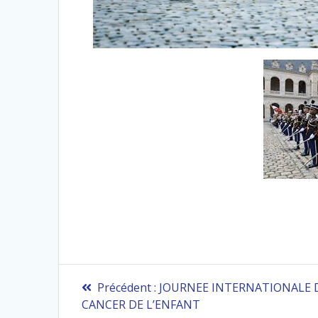
Navigation
Article
Précédent :
JOURNEE INTERNATIONALE 
précédent
de
CANCER DE L’ENFANT