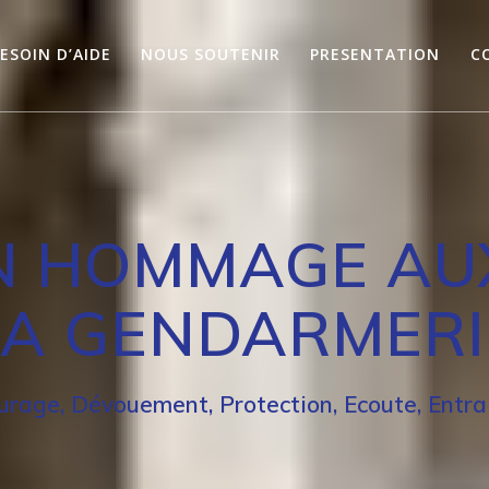
ESOIN D’AIDE
NOUS SOUTENIR
PRESENTATION
C
N HOMMAGE AU
LA GENDARMERI
urage, Dévouement, Protection, Ecoute, Entra