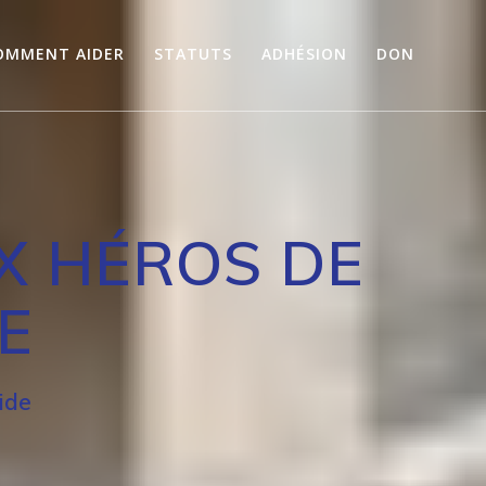
OMMENT AIDER
STATUTS
ADHÉSION
DON
X HÉROS DE
E
ide