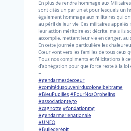
En plus de rendre hommage aux Militaires 
sont cités un par un et pour lesquels un 
également hommage aux militaires qui ont
au péril de leur vie. Ces militaires appelés
leur action méritoire est décrite, mais ils 
accomplie, mettant leur vie en danger, au 
En cette journée particulière les chaleur
Cœur vont vers les familles de tous ceux qu
Tous nos compliments et félicitations à c
d’abnégation pour que force reste à la lo
–
#gendarmesdecoeur
#comitédusouvenirducolonelbeltrame
#BleuPupilles
#PourNosOrphelins
#associationtego
#cagnotte
#fondationmg
#gendarmerienationale
#UNEO
#Bullederépit