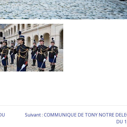
Article
DU
Suivant :
COMMUNIQUE DE TONY NOTRE DEL
suivant
DU 1