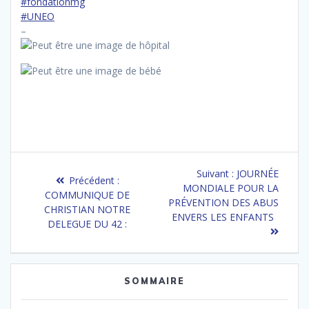
#fondationmg
#UNEO
–
Navigation
Article
Suivant :
JOURNÉE
Article
Précédent :
de
suivant
MONDIALE POUR LA
précédent
COMMUNIQUE DE
:
PRÉVENTION DES ABUS
:
CHRISTIAN NOTRE
l’article
ENVERS LES ENFANTS
DELEGUE DU 42 :
SOMMAIRE