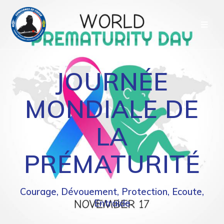
Passer
au
contenu
JOURNÉE
MONDIALE DE
LA
PRÉMATURITÉ
Courage, Dévouement, Protection, Ecoute,
Entraide