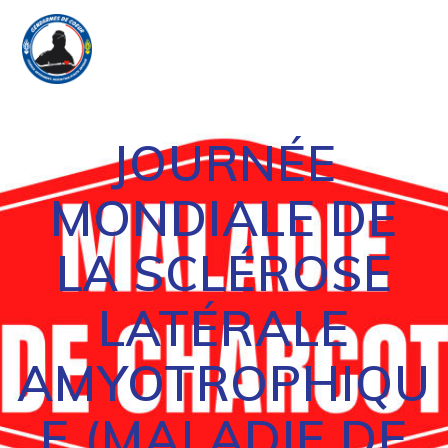
Passer
au
contenu
JOURNÉE
MONDIALE DE
LA SCLÉROSE
LATÉRALE
AMYOTROPHIQU
E (MALADIE DE