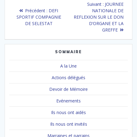
Navigation
Article
Suivant :
JOURNEE
de
Article
suivant
Précédent :
DEFI
NATIONALE DE
précédent
:
SPORTIF COMPAGNIE
REFLEXION SUR LE DON
l’article
:
DE SELESTAT
D’ORGANE ET LA
GREFFE
SOMMAIRE
A la Une
Actions délégués
Devoir de Mémoire
Evénements
Ils nous ont aidés
Ils nous ont invités
Marraines et parrains