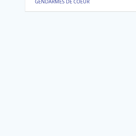
précédent
de
GENDARMES DE COEUR
:
l’article