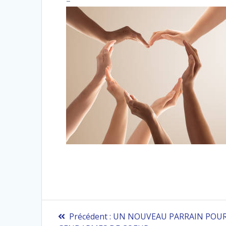
–
Navigation
Article
Précédent :
UN NOUVEAU PARRAIN POUR