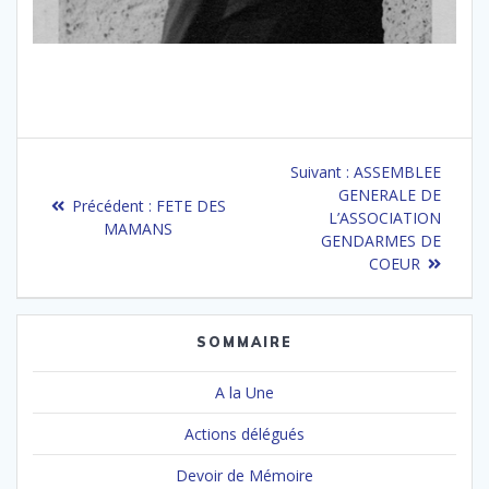
Navigation
Article
Suivant :
ASSEMBLEE
de
suivant
GENERALE DE
Article
Précédent :
FETE DES
:
L’ASSOCIATION
précédent
MAMANS
l’article
GENDARMES DE
:
COEUR
SOMMAIRE
A la Une
Actions délégués
Devoir de Mémoire