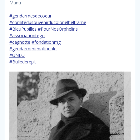
Manu
–
#gendarmesdecoeur
#comitédusouvenirducolonelbeltrame
#BleuPupilles
#PourNosOrphelins
#associationtego
#cagnotte
#fondationmg
#gendarmerienationale
#UNEO
#Bullederépit
–