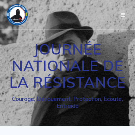
Passer
au
contenu
JOURNÉE
NATIONALE DE
LA RÉSISTANCE
Courage, Dévouement, Protection, Ecoute,
Entraide