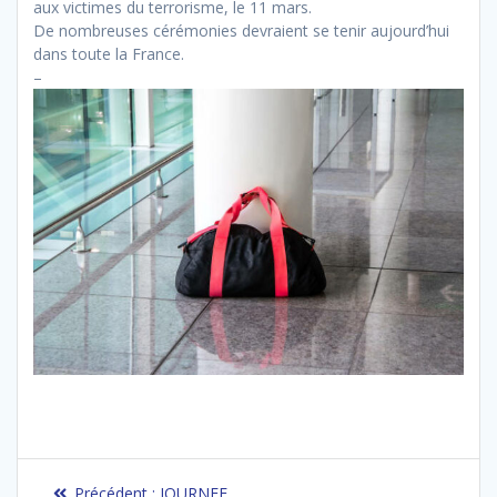
aux victimes du terrorisme, le 11 mars.
De nombreuses cérémonies devraient se tenir aujourd’hui
dans toute la France.
–
Navigation
Article
Précédent :
JOURNEE