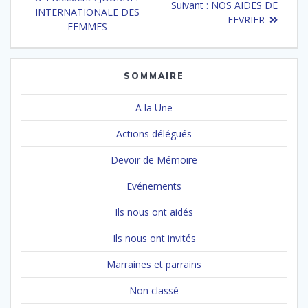
Article
Suivant :
NOS AIDES DE
de
précédent
INTERNATIONALE DES
suivant
FEVRIER
:
FEMMES
:
l’article
SOMMAIRE
A la Une
Actions délégués
Devoir de Mémoire
Evénements
Ils nous ont aidés
Ils nous ont invités
Marraines et parrains
Non classé