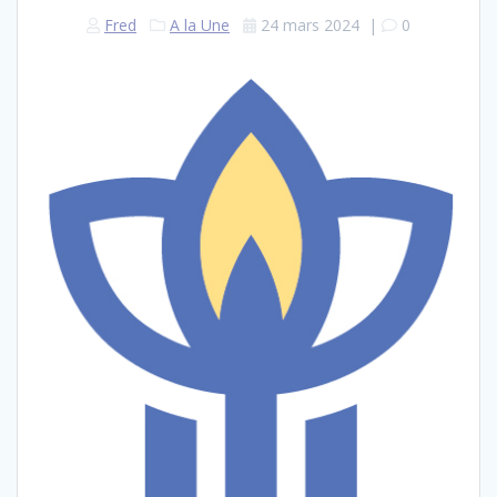
Fred
A la Une
24 mars 2024
|
0