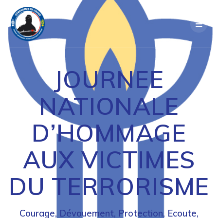
Passer
au
contenu
JOURNEE
NATIONALE
D’HOMMAGE
AUX VICTIMES
DU TERRORISME
Courage, Dévouement, Protection, Ecoute,