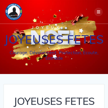
Passer
au
contenu
JOYEUSES FETES
Courage, Dévouement, Protection, Ecoute,
Entraide
JOYEUSES FETES