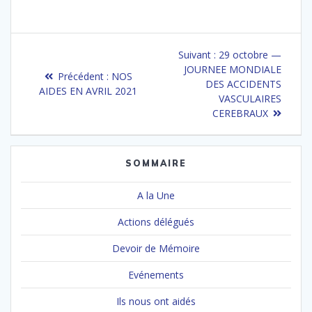
Navigation
Article
Suivant :
29 octobre —
de
suivant
JOURNEE MONDIALE
Article
Précédent :
NOS
:
DES ACCIDENTS
précédent
AIDES EN AVRIL 2021
l’article
VASCULAIRES
:
CEREBRAUX
SOMMAIRE
A la Une
Actions délégués
Devoir de Mémoire
Evénements
Ils nous ont aidés