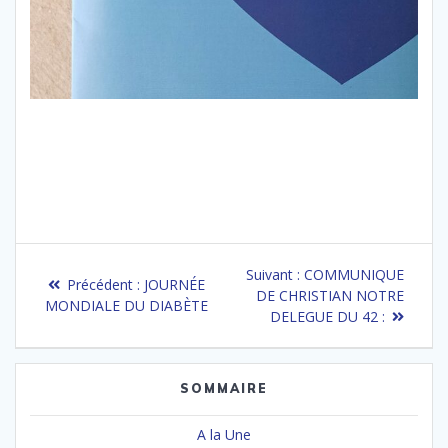
Navigation
Article
Suivant :
COMMUNIQUE
Article
Précédent :
JOURNÉE
de
suivant
DE CHRISTIAN NOTRE
précédent
MONDIALE DU DIABÈTE
:
DELEGUE DU 42 :
:
l’article
SOMMAIRE
A la Une