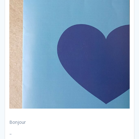
Bonjour
–