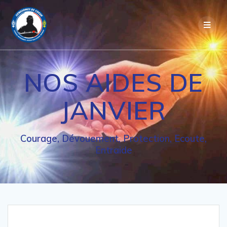
Passer
au
contenu
NOS AIDES DE
JANVIER
Courage, Dévouement, Protection, Ecoute,
Entraide