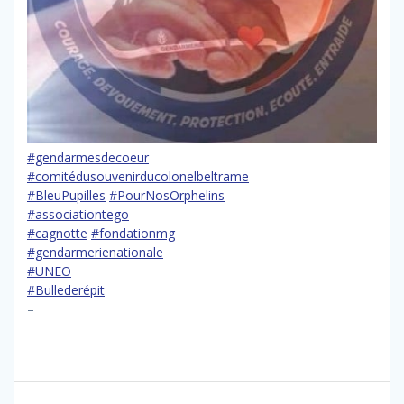
#gendarmesdecoeur
#comitédusouvenirducolonelbeltrame
#BleuPupilles
#PourNosOrphelins
#associationtego
#cagnotte
#fondationmg
#gendarmerienationale
#UNEO
#Bullederépit
–
Navigation