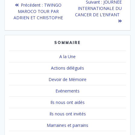
Article
Suivant :
JOURNEE
Article
Précédent :
TWINGO
de
suivant
INTERNATIONALE DU
précédent
MAROCO TOUR PAR
:
CANCER DE L’ENFANT
:
ADRIEN ET CHRISTOPHE
l’article
SOMMAIRE
A la Une
Actions délégués
Devoir de Mémoire
Evénements
Ils nous ont aidés
Ils nous ont invités
Marraines et parrains