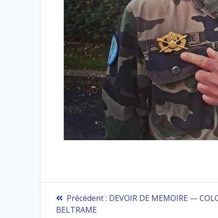
Navigation
Article
Précédent :
DEVOIR DE MEMOIRE — COL
précédent
de
BELTRAME