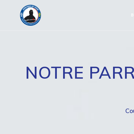
Passer
au
B
contenu
NOTRE PARR
Co