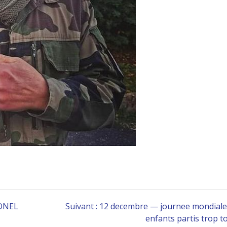
Article
ONEL
Suivant :
12 decembre — journee mondiale
suivant
enfants partis trop t