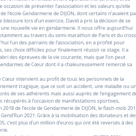
e occasion de présenter l’association et les valeurs qu’elle
 de l’école Gendarmerie de DIJON, dont certains n’avaient pa
 blessure lors d’un exercice, David a pris la décision de se
ne nouvelle vie en gendarmerie. Il nous offre aujourd’hui
otamment au travers du semi-marathon de Paris et du cros
’hui l’un des parrains de l’association, en a profité pour
ses choix difficiles pour finalement réussir ce stage. Il a
bri des épreuves de la vie courante, mais que l’on peut
endarmes de Cœur dont il a chaleureusement remercié sa
Cœur intervient au profit de tous les personnels de la
nement tragique, que ce soit un accident, une maladie ou u
auprès de ses adhérents mais aussi auprès de l’engagement d
 récupérés à l’occasion de manifestations sportives,
n 2018 de l’école de Gendarmerie de DIJON, le flash-mob 20
a Gend’Run 2021. Grâce à la mobilisation des donateurs et de
, c’est plus d’un million d’euros qui ont été reversés à des
rie.