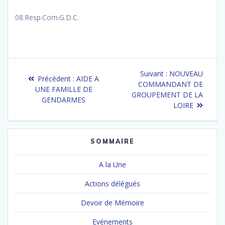
08.Resp.Com.G.D.C.
Navigation
Article
Suivant :
NOUVEAU
Article
Précédent :
AIDE A
de
suivant
COMMANDANT DE
précédent
UNE FAMILLE DE
:
GROUPEMENT DE LA
:
GENDARMES
l’article
LOIRE
SOMMAIRE
A la Une
Actions délégués
Devoir de Mémoire
Evénements