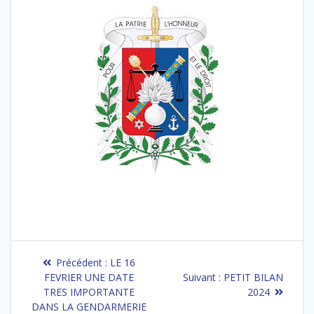
Navigation
Article
Précédent :
LE 16
de
précédent
Article
FEVRIER UNE DATE
Suivant :
PETIT BILAN
:
suivant
TRES IMPORTANTE
2024
l’article
:
DANS LA GENDARMERIE