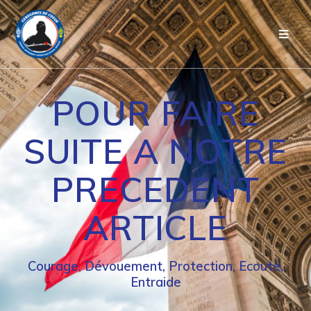
Passer
au
contenu
POUR FAIRE
SUITE A NOTRE
PRECEDENT
ARTICLE
Courage, Dévouement, Protection, Ecoute,
Entraide