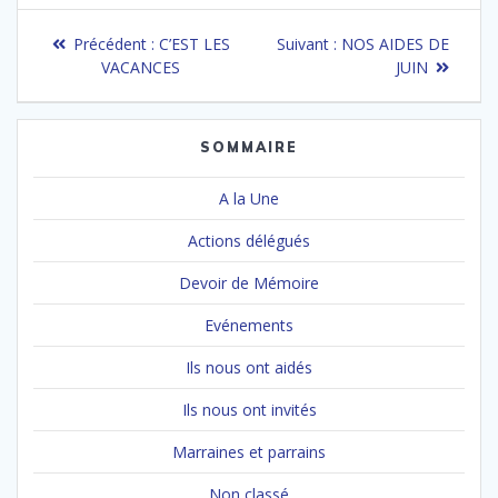
Navigation
Article
Article
Précédent :
C’EST LES
Suivant :
NOS AIDES DE
de
précédent
suivant
VACANCES
JUIN
:
:
l’article
SOMMAIRE
A la Une
Actions délégués
Devoir de Mémoire
Evénements
Ils nous ont aidés
Ils nous ont invités
Marraines et parrains
Non classé