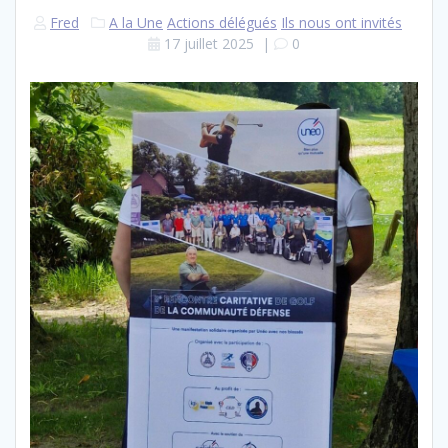
Fred
A la Une
Actions délégués
Ils nous ont invités
17 juillet 2025
|
0