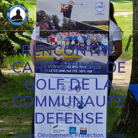
Passer
au
contenu
RENCONTRE
CARITATIVE DE
GOLF DE LA
COMMUNAUTE
DEFENSE
Courage, Dévouement, Protection, Ecoute,