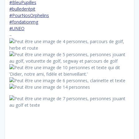
#BleuPupilles
#bullederépit
#PourNosOrphelins
#fondationmg
#UNEO
–