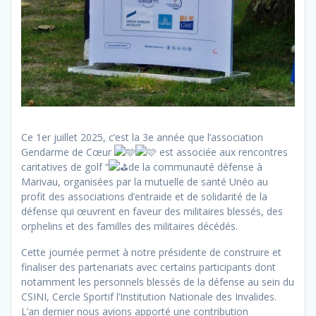
Ce 1er juillet 2025, c’est la 3e année que l’association
Gendarme de Cœur
est associée aux rencontres
caritatives de golf “
de la communauté défense à
Marivau, organisées par la mutuelle de santé Unéo au
profit des associations d’entraide et de solidarité de la
défense qui œuvrent en faveur des militaires blessés, des
orphelins et des familles des militaires décédés.
Cette journée permet à notre présidente de construire et
finaliser des partenariats avec certains participants dont
notamment les personnels blessés de la défense au sein du
CSINI, Cercle Sportif l’Institution Nationale des Invalides.
L’an dernier nous avions apporté une contribution