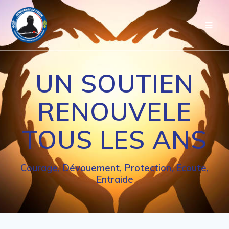
Passer
au
contenu
UN SOUTIEN
RENOUVELE
TOUS LES ANS
Courage, Dévouement, Protection, Ecoute,
Entraide