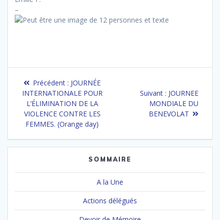
–
Navigation
Article
Précédent :
JOURNÉE
de
précédent
Article
INTERNATIONALE POUR
Suivant :
JOURNEE
:
suivant
L’ÉLIMINATION DE LA
MONDIALE DU
l’article
:
VIOLENCE CONTRE LES
BENEVOLAT
FEMMES. (Orange day)
SOMMAIRE
A la Une
Actions délégués
Devoir de Mémoire