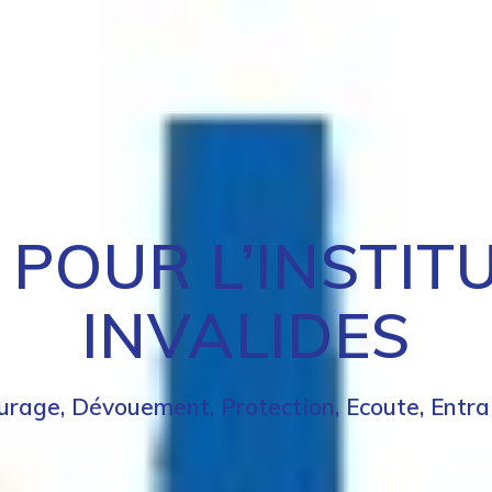
ESOIN D’AIDE
NOUS SOUTENIR
PRESENTATION
C
 POUR L’INSTIT
INVALIDES
urage, Dévouement, Protection, Ecoute, Entra