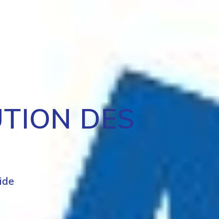
OMMENT AIDER
STATUTS
ADHÉSION
DON
UTION DES
ide