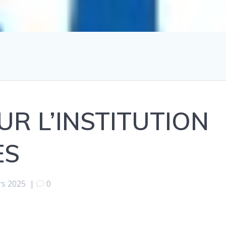
UR L’INSTITUTION
ES
rs 2025
|
0