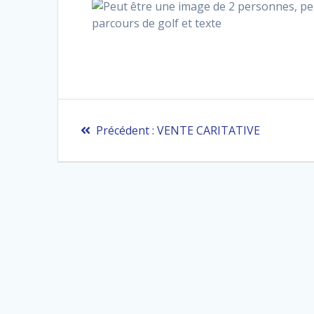
Navigation
Article
Précédent :
VENTE CARITATIVE
de
précédent
:
l’article