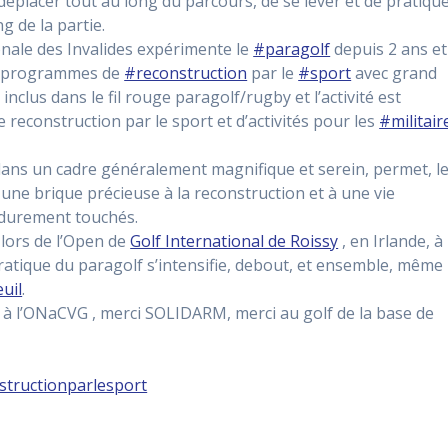
 déplacer tout au long du parcours, de se lever et de pratiqu
ng de la partie.
ionale des Invalides expérimente le
#paragolf
depuis 2 ans et
es programmes de
#reconstruction
par le
#sport
avec grand
inclus dans le fil rouge paragolf/rugby et l’activité est
 reconstruction par le sport et d’activités pour les
#militair
 dans un cadre généralement magnifique et serein, permet, l
 une brique précieuse à la reconstruction et à une vie
s durement touchés.
 lors de l’Open de
Golf International de Roissy
, en Irlande, à
pratique du paragolf s’intensifie, debout, et ensemble, même
uil
.
 l’ONaCVG , merci SOLIDARM, merci au golf de la base de
structionparlesport