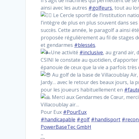
Il s’agit de machines qui permettent de se
ainsi avec les autres
#golfeurs
, tout au lo
Le Cercle sportif de l’Institution nat
l’intègre de plus en plus souvent dans s
succès. Cette année, le paragolf a ainsi été 
proposée régulièrement au fil de stages de
et gendarmes
#blessés
.
Une activité
#inclusive
, au grand air,
CSINI le constate au quotidien, d’apporter
épanouie de ceux que la vie a parfois trè
Au golf de la base de Villacoublay Air,
Jardy… avec le retour des beaux jours, la 
pour les joueurs habituellement en
#faute
Merci aux Gendarmes de Cœur, merci à
Villacoublay air…
Pour Eux
#PourEux
#handicapable
#golf
#handisport
#recon
PowerBaseTec GmbH
–