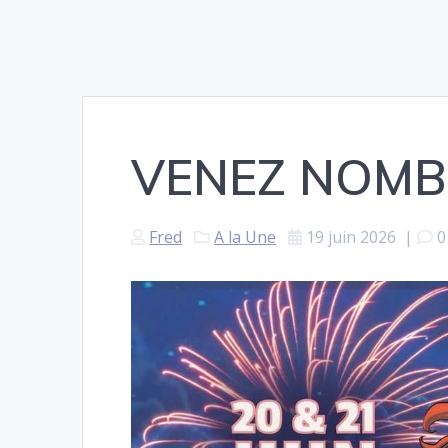
VENEZ NOM
Fred
A la Une
19 juin 2026
|
0