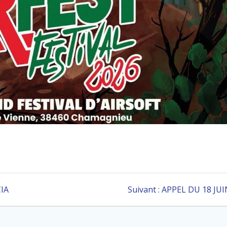
Article
IA
Suivant :
APPEL DU 18 JUI
suivant
: