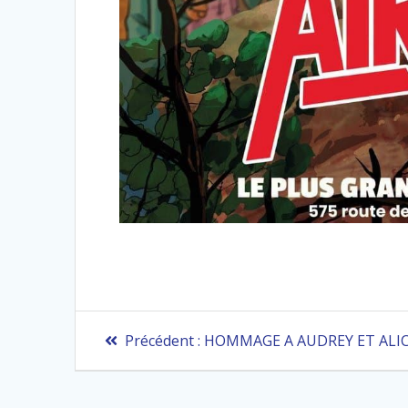
Navigation
Article
Précédent :
HOMMAGE A AUDREY ET ALIC
précédent
de
: