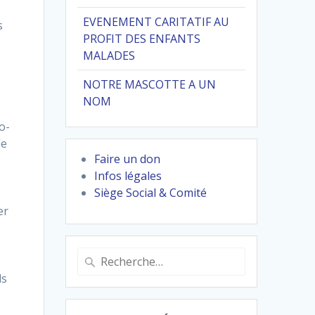
EVENEMENT CARITATIF AU
s
PROFIT DES ENFANTS
MALADES
NOTRE MASCOTTE A UN
e
NOM
o-
de
Faire un don
Infos légales
Siège Social & Comité
er
s
Recherche
pour
ds
: