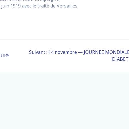
juin 1919 avec le traité de Versailles.
Article
Suivant :
14 novembre — JOURNEE MONDIAL
EURS
suivant
DIABET
: