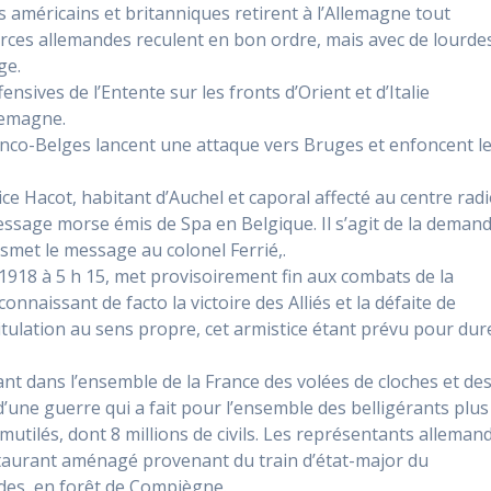
liés américains et britanniques retirent à l’Allemagne tout
forces allemandes reculent en bon ordre, mais avec de lourde
ge.
nsives de l’Entente sur les fronts d’Orient et d’Italie
llemagne.
anco-Belges lancent une attaque vers Bruges et enfoncent l
e Hacot, habitant d’Auchel et caporal affecté au centre radi
message morse émis de Spa en Belgique. Il s’agit de la deman
ansmet le message au colonel Ferrié,.
1918 à 5 h 15, met provisoirement fin aux combats de la
naissant de facto la victoire des Alliés et la défaite de
pitulation au sens propre, cet armistice étant prévu pour dur
nant dans l’ensemble de la France des volées de cloches et de
d’une guerre qui a fait pour l’ensemble des belligérants plus
 mutilés, dont 8 millions de civils. Les représentants alleman
staurant aménagé provenant du train d’état-major du
ndes, en forêt de Compiègne.