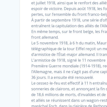
et juillet 1918, ainsi que le renfort des al
espoir de victoire. Depuis août 1918, les 
pertes, sur l’ensemble du front franco-bel
À partir de septembre 1918, une série d’offe
entraînent la capitulation des alliés de l’A
En même temps, sur le front belge, les Fr
front allemand.
Le 5 novembre 1918, à 6 h du matin, Mauric
télégraphique de la tour Eiffel reçoit un 
d’armistice de l’État-major allemand. Il tr
L’armistice de 1918, signé le 11 novembre 
Première Guerre mondiale (1914-1918), recon
l’Allemagne, mais il ne s’agit pas d’une ca
36 jours. Il a ensuite été renouvelé.
Le cessez-le-feu est effectif à 11 h entraî
sonneries de clairons, et annonçant la fin 
de 18,6 millions de morts, d’invalides et de
et alliés se réunissent dans un wagon-re
maréchal Foch, dans la clairière de Retho