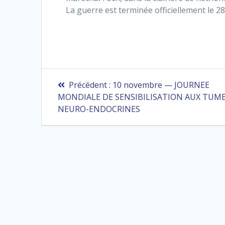
La guerre est terminée officiellement le 28 
Navigation
Article
Précédent :
10 novembre — JOURNEE
précédent
de
MONDIALE DE SENSIBILISATION AUX TUM
:
NEURO-ENDOCRINES
l’article