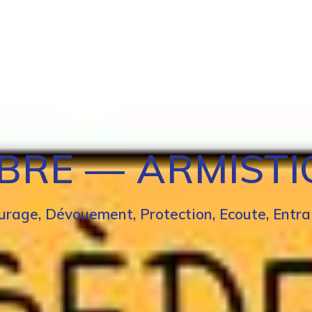
ESOIN D’AIDE
NOUS SOUTENIR
PRESENTATION
C
BRE — ARMISTIC
urage, Dévouement, Protection, Ecoute, Entra