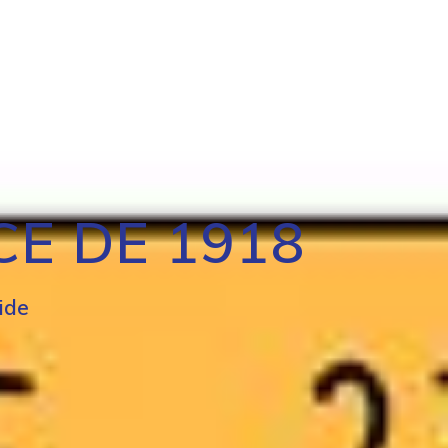
OMMENT AIDER
STATUTS
ADHÉSION
DON
E DE 1918
ide