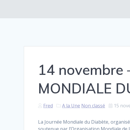
14 novembre
MONDIALE D
Fred
A la Une
Non classé
15 nov
La Journée Mondiale du Diabète, organisée
soutenue par l’Organisation Mondiale de 