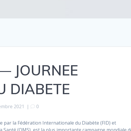
 — JOURNEE
U DIABETE
embre 2021
|
0
 par la Fédération Internationale du Diabète (FID) et
la Santé (OMS), est la plus importante campagne mondiale d