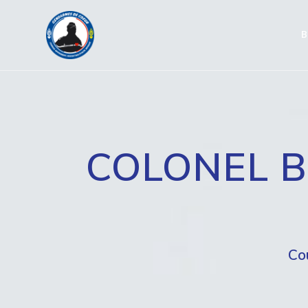
Passer
au
B
contenu
COLONEL B
Co