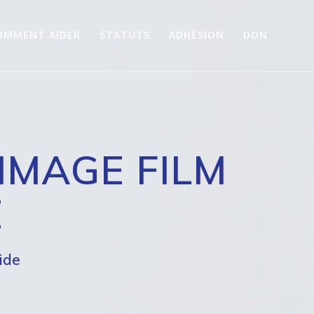
OMMENT AIDER
STATUTS
ADHÉSION
DON
MMAGE FILM
E
ide