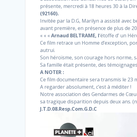
présente, mercredi à 18 heures 30 à la Di
(92160).
Invitée par la D.G, Marilyn a assisté avec
avant première, en présence de plus de 20
« « «
Arnaud BELTRAME, l
‘étoffe d’ un Héro
Ce film retrace un Homme d’exception, por
autrui.
Son héroïsme, son courage hors norme, sa 
Sa famille était présente, des témoignag
A NOTER :
Ce film documentaire sera transmis le 23 m
A regarder absolument, c’est à méditer !
Notre association des Gendarmes de Cœur,
sa tragique disparition depuis deux ans. (
J.T.D.08.Resp.Com.G.D.C