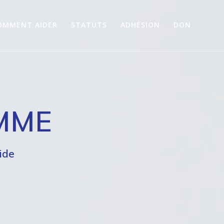
OMMENT AIDER
STATUTS
ADHÉSION
DON
EMME
ide