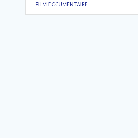
précédent
de
FILM DOCUMENTAIRE
:
l’article