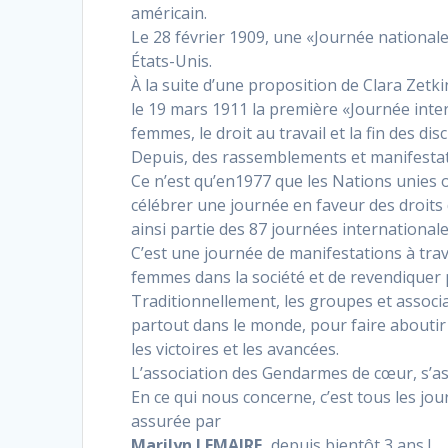
américain.
Le 28 février 1909, une «Journée national
États-Unis.
À la suite d’une proposition de Clara Zetk
le 19 mars 1911 la première «Journée inte
femmes, le droit au travail et la fin des dis
Depuis, des rassemblements et manifestati
Ce n’est qu’en1977 que les Nations unies of
célébrer une journée en faveur des droits
ainsi partie des 87 journées internationa
C’est une journée de manifestations à trave
femmes dans la société et de revendiquer p
Traditionnellement, les groupes et assoc
partout dans le monde, pour faire aboutir 
les victoires et les avancées.
L’association des Gendarmes de cœur, s’ass
En ce qui nous concerne, c’est tous les jo
assurée par
Marilyn LEMAIRE,
depuis bientôt 3 ans !