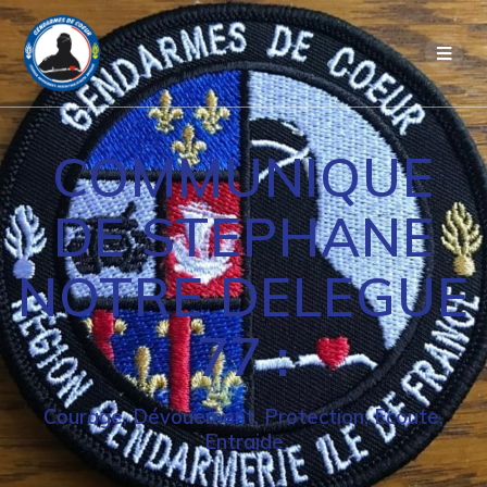
Passer
au
contenu
COMMUNIQUE
DE STEPHANE
NOTRE DELEGUE
77 :
Courage, Dévouement, Protection, Ecoute,
Entraide