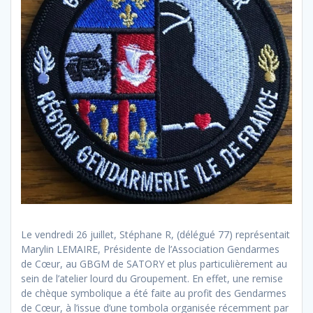
Le vendredi 26 juillet, Stéphane R, (délégué 77) représentait
Marylin LEMAIRE, Présidente de l’Association Gendarmes
de Cœur, au GBGM de SATORY et plus particulièrement au
sein de l’atelier lourd du Groupement. En effet, une remise
de chèque symbolique a été faite au profit des Gendarmes
de Cœur, à l’issue d’une tombola organisée récemment par