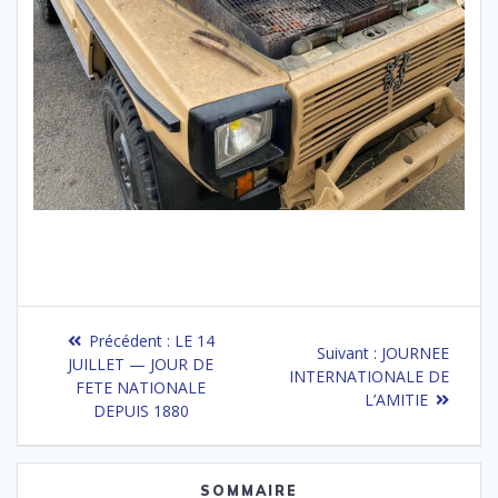
Navigation
Article
Précédent :
LE 14
Article
Suivant :
JOURNEE
de
précédent
JUILLET — JOUR DE
suivant
INTERNATIONALE DE
:
FETE NATIONALE
:
L’AMITIE
l’article
DEPUIS 1880
SOMMAIRE