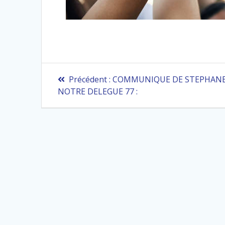
Navigation
Article
Précédent :
COMMUNIQUE DE STEPHAN
précédent
de
NOTRE DELEGUE 77 :
:
l’article