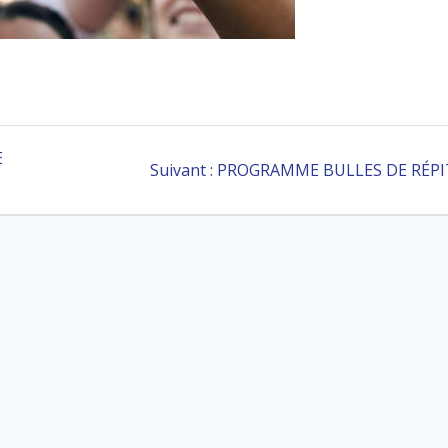
E
Article
Suivant :
PROGRAMME BULLES DE RÉPI
suivant
: