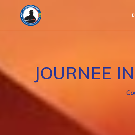
Passer
au
B
contenu
JOURNEE IN
Co