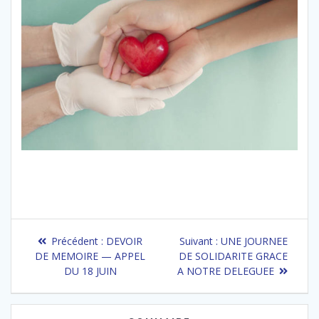
Navigation
Article
Article
Précédent :
DEVOIR
Suivant :
UNE JOURNEE
de
précédent
suivant
DE MEMOIRE — APPEL
DE SOLIDARITE GRACE
:
:
DU 18 JUIN
A NOTRE DELEGUEE
l’article