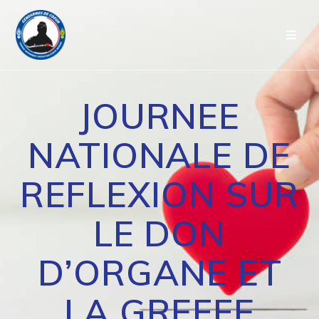
Passer
au
contenu
JOURNEE
NATIONALE DE
REFLEXION SUR
LE DON
D’ORGANE ET
LA GREFFE