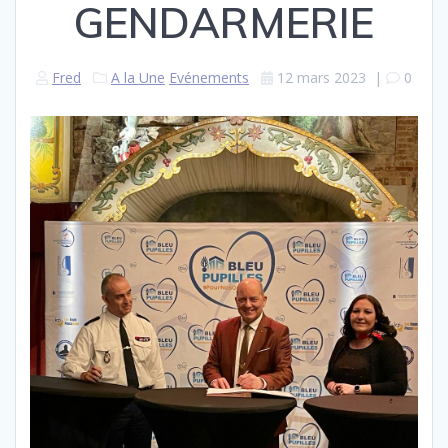
GENDARMERIE
Fred
A la Une
Evénements
12 mars 2023
|
0