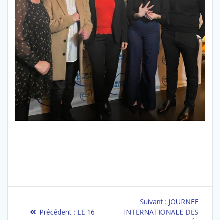
Navigation
Article
Suivant :
JOURNEE
de
Article
suivant
Précédent :
LE 16
INTERNATIONALE DES