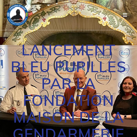
Passer
au
contenu
LANCEMENT
BLEU PUPILLES
PAR LA
FONDATION
MAISON DE LA
GENDARMERIE